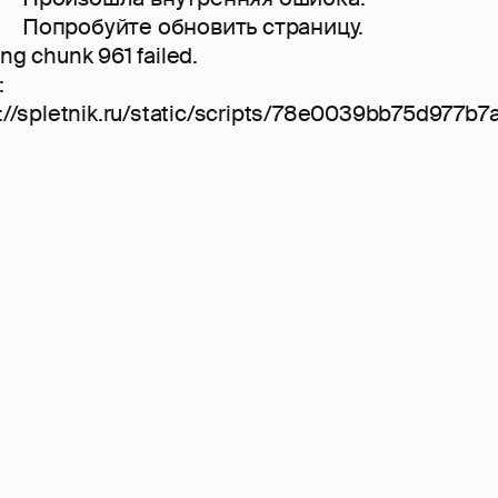
Попробуйте обновить страницу.
ng chunk 961 failed.
:
://spletnik.ru/static/scripts/78e0039bb75d977b7a