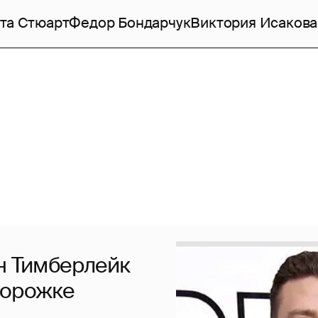
та Стюарт
Федор Бондарчук
Виктория Исакова
н Тимберлейк
дорожке