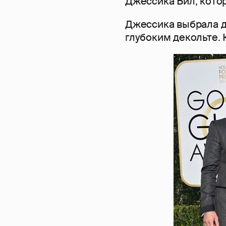
Джессика Бил, котор
Джессика выбрала д
глубоким декольте. 