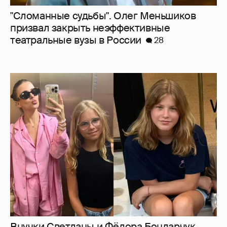
Внучки Светланы и Фёдора Бондарчук
отдыхают в Испании с матерью и братьями
17