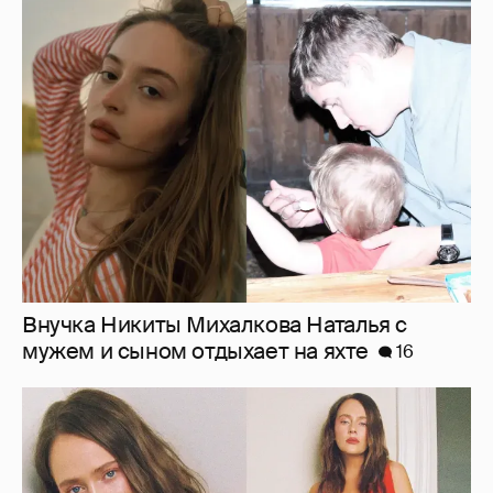
Внучка Никиты Михалкова Наталья с
мужем и сыном отдыхает на яхте
16
"Лолита". Аглая Тарасова снялась в мини-
платье с декольте и чулках
32