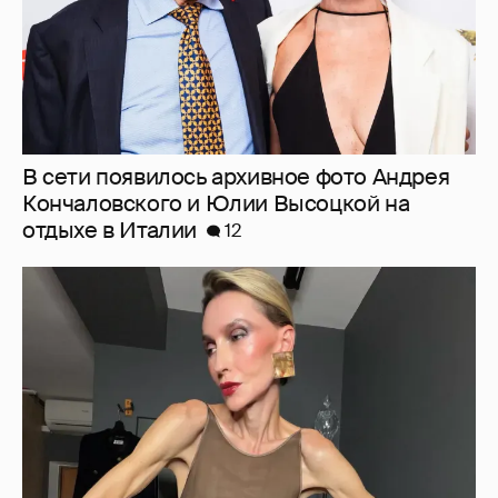
"Люблю своё тело". 52-летняя Наталья
Максимова показала фигуру в "голых"
образах
37