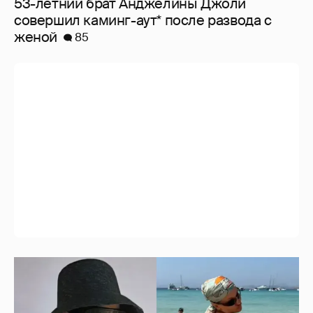
53-летний брат Анджелины Джоли
совершил каминг-аут* после развода с
женой
85
Где и как отдыхают Ксения Собчак с
сыном, Тина Канделаки, Рената Литвинова