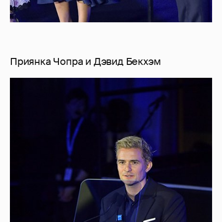
Приянка Чопра и Дэвид Бекхэм