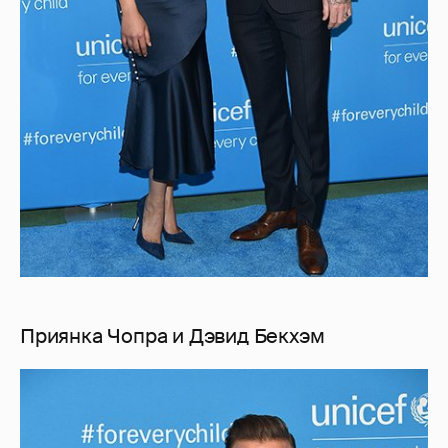
Приянка Чопра и Дэвид Бекхэм