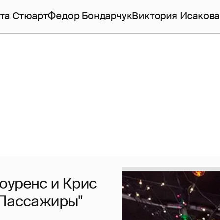
та Стюарт
Федор Бондарчук
Виктория Исакова
оуренс и Крис
"Пассажиры"