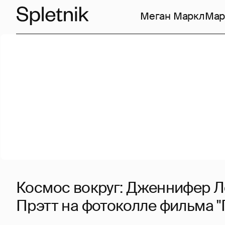
Меган Маркл
Мар
Космос вокруг: Дженнифер Л
Прэтт на фотоколле фильма 