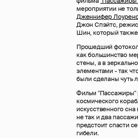
фильма
"Пассажиры
мероприятии не толь
Дженнифер Лоурен
Джон Спэйтс, режис
Шин, который также 
Прошедший фотоколл
как большинство ме
стены, а в зеркаль
элементами - так чт
были сделаны чуть л
Фильм "Пассажиры" 
космического корабл
искусственного сна 
не так и два пасса
предстоит спасти се
гибели.