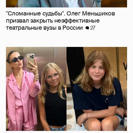
Внучки Светланы и Фёдора Бондарчук
отдыхают в Испании с матерью и братьями
14