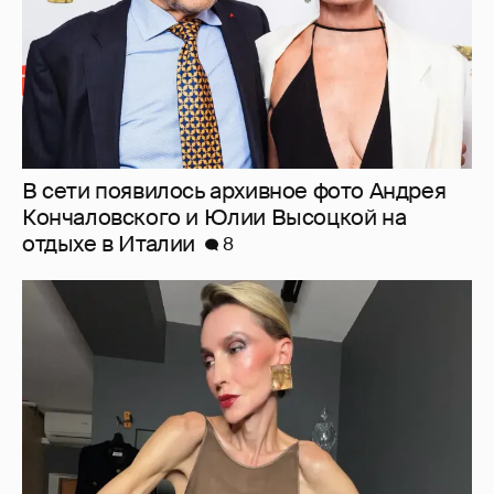
"Люблю своё тело". 52-летняя Наталья
Максимова показала фигуру в "голых"
образах
35