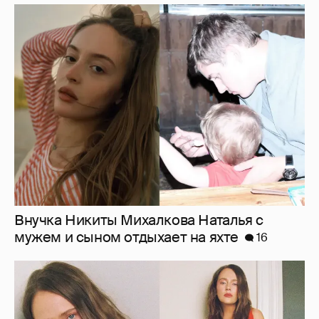
Внучка Никиты Михалкова Наталья с
мужем и сыном отдыхает на яхте
16
"Лолита". Аглая Тарасова снялась в мини-
платье с декольте и чулках
31