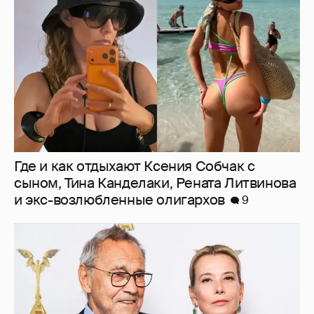
сыном, Тина Канделаки, Рената Литвинова
и экс-возлюбленные олигархов
9
В сети появилось архивное фото Андрея
Кончаловского и Юлии Высоцкой на
отдыхе в Италии
8