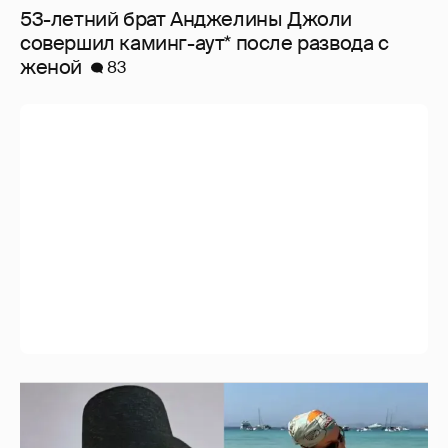
53-летний брат Анджелины Джоли
совершил каминг-аут* после развода с
женой
83
Где и как отдыхают Ксения Собчак с