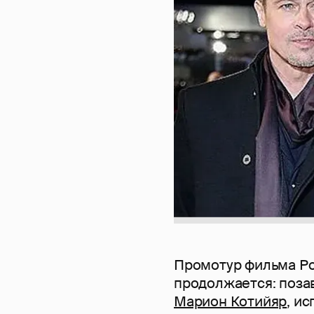
Промотур фильма Р
продолжается: поза
Марион Котийяр
, и