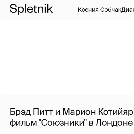
Ксения Собчак
Диа
Брэд Питт и Марион Котийяр
фильм "Союзники" в Лондоне