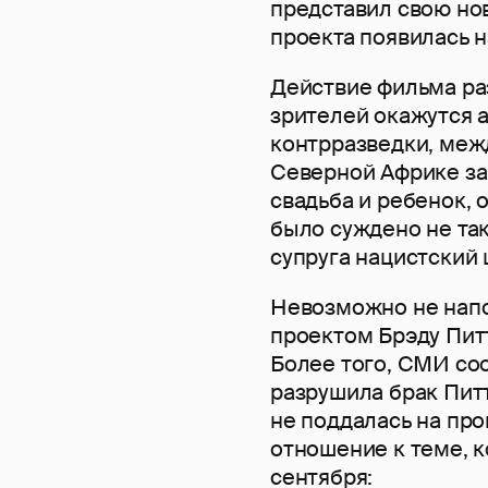
представил свою но
проекта появилась н
Действие фильма раз
зрителей окажутся 
контрразведки, меж
Северной Африке за
свадьба и ребенок, 
было суждено не так 
супруга нацистский 
Невозможно не напо
проектом Брэду Пит
Более того, СМИ со
разрушила брак Пит
не поддалась на пр
отношение к теме, 
сентября: