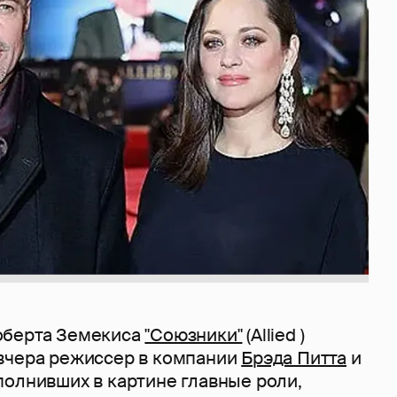
оберта Земекиса
"Союзники"
(Allied )
вчера режиссер в компании
Брэда Питта
и
сполнивших в картине главные роли,