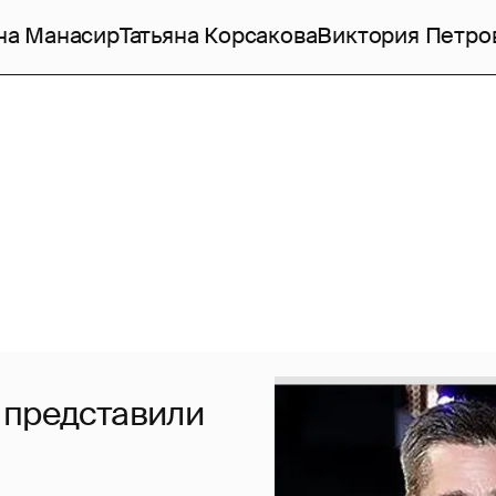
на Манасир
Татьяна Корсакова
Виктория Петро
 представили