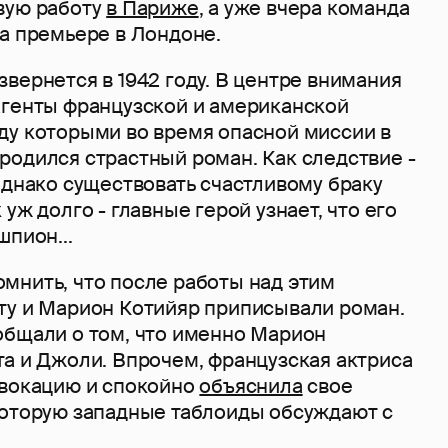
вую работу
в Париже
, а уже вчера команда
а премьере в Лондоне.
вернется в 1942 году. В центре внимания
агенты французской и американской
ду которыми во время опасной миссии в
родился страстный роман. Как следствие -
однако существовать счастливому браку
уж долго - главные герой узнает, что его
шпион...
мнить, что после работы над этим
ту и Марион Котийяр приписывали роман.
общали о том, что именно Марион
та и Джоли. Впрочем, французская актриса
овокацию и спокойно
объяснила
свое
которую западные таблоиды обсуждают с