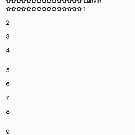
✿✿✿✿✿✿✿✿✿✿✿✿✿✿✿ Lanvin
✿✿✿✿✿✿✿✿✿✿✿✿✿✿✿ 1
2
3
4
5
6
7
8
9