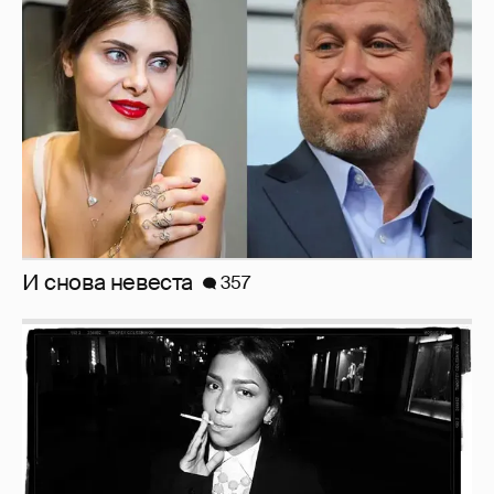
И снова невеста
357