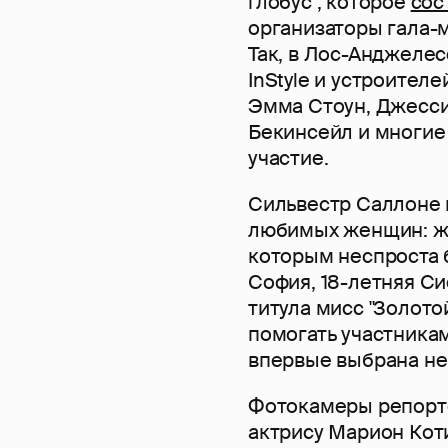
глобус", которое
сос
организаторы гала-м
Так, в Лос-Анджеле
InStyle и устроител
Эмма Стоун, Джесси
Бекинсейл и многие 
участие.
Сильвестр Саллоне 
любимых женщин: же
которым неспроста 
София, 18-летняя Си
титула мисс "Золотой
помогать участника
впервые выбрана не 
Фотокамеры репорте
актрису Марион Кот