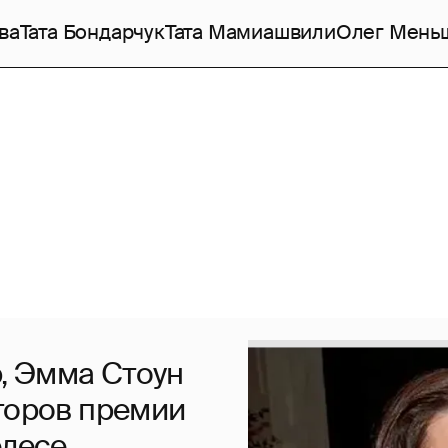
ва
Тата Бондарчук
Тата Мамиашвили
Олег Мень
, Эмма Стоун
аторов премии
елесе