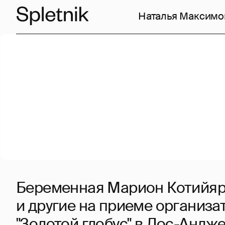
Наталья Максимо
Беременная Марион Котийяр
и другие на приеме организ
"Золотой глобус" в Лос-Андж