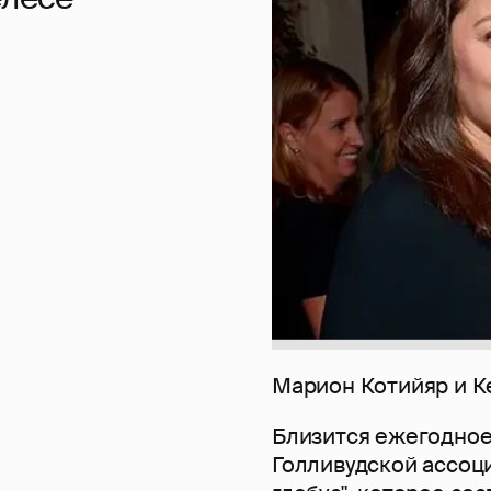
Марион Котийяр и К
Близится ежегодное
Голливудской ассоц