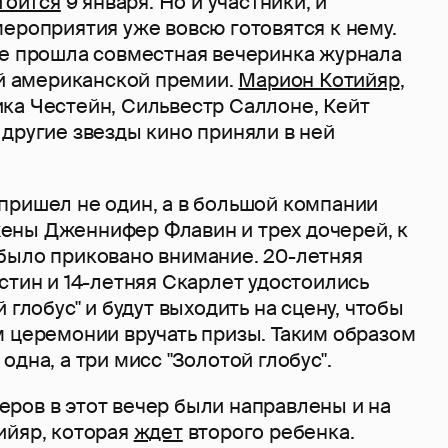
тоится
9 января. Но и участники, и
ероприятия уже вовсю готовятся к нему.
се прошла совместная вечеринка журнала
ей американской премии.
Марион Котийяр
,
ка Честейн, Сильвестр Саллоне, Кейт
другие звезды кино приняли в ней
пришел не один, а в большой компании
ны Дженнифер Флавин и трех дочерей, к
было приковано внимание. 20-летняя
стин и 14-летняя Скарлет удостоились
 глобус" и будут выходить на сцену, чтобы
м церемонии вручать призы. Таким образом
одна, а три мисс "Золотой глобус".
ров в этот вечер были направлены и на
ийяр, которая
ждет
второго ребенка.