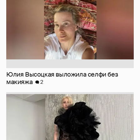
макияжа
2
Журналистка Сулим примерила новый
образ
6