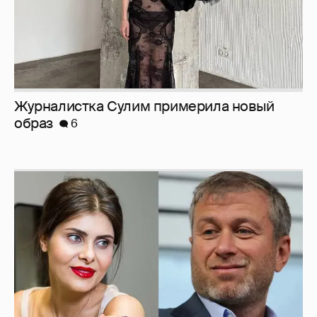
И снова невеста
357