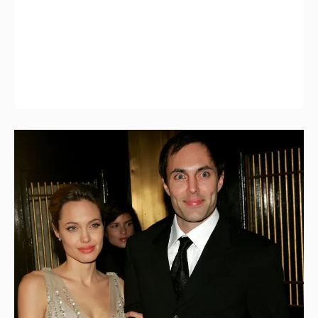
53-летний брат Анджелины Джоли
совершил каминг-аут* после развода с
женой
10