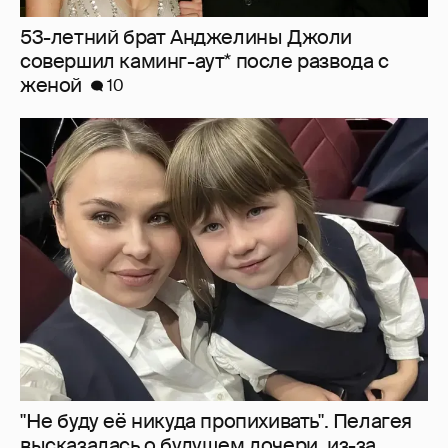
"Не буду её никуда пропихивать". Пелагея
высказалась о будущем дочери, из-за
которой судилась с бывшим мужем
3