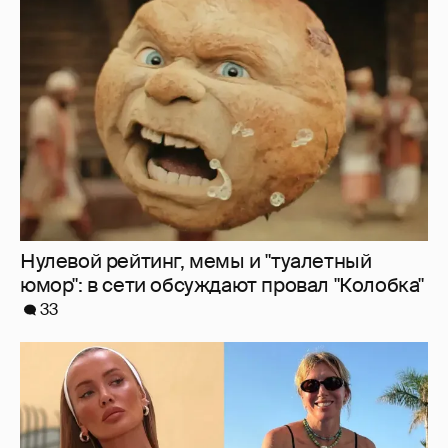
Нулевой рейтинг, мемы и "туалетный
юмор": в сети обсуждают провал "Колобка"
33
Где и как отдыхают Zivert, Валя Карнавал и
дочери миллиардеров
8