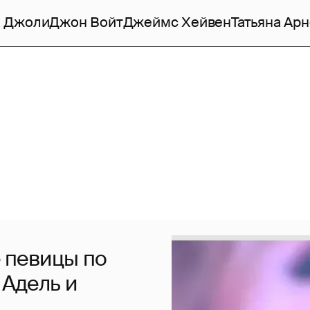
 Джоли
Джон Войт
Джеймс Хейвен
Татьяна Ар
 певицы по
 Адель и