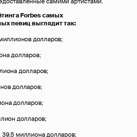
редоставленные самими артистами.
йтинга Forbes самых
ых певиц выглядит так:
0 миллионов долларов;
иона долларов;
ллиона долларов;
онов долларов;
иона долларов;
иллион долларов;
 39,5 миллиона долларов;