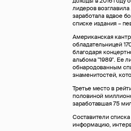
доходы в 2016 году
лидеров возглавила
заработала вдвое б
списке издания – пе
Американская кантр
обладательницей 17
благодаря концертно
альбома "1989". Ее
обнародованным сп
знаменитостей, кото
Третье место в рейт
половиной миллионо
заработавшая 75 ми
Составители списка
информацию, интерв