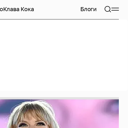
но
Клава Кока
Блоги