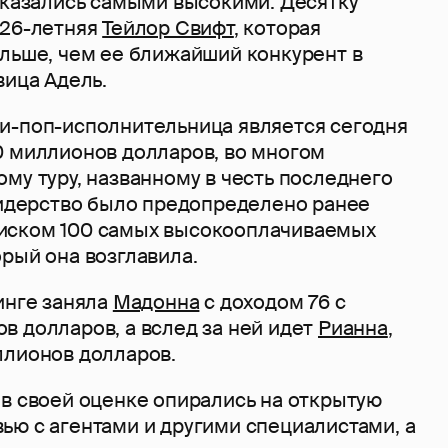
 оказались самыми высокими. Десятку
 26-летняя
Тейлор Свифт
, которая
ольше, чем ее ближайший конкурент в
вица Адель.
и-поп-исполнительница является сегодня
0 миллионов долларов, во многом
му туру, названному в честь последнего
 лидерство было предопределено ранее
иском 100 самых высокооплачиваемых
рый она возглавила.
инге заняла
Мадонна
с доходом 76 с
в долларов, а вслед за ней идет
Рианна
,
ллионов долларов.
 в своей оценке опирались на открытую
ью с агентами и другими специалистами, а