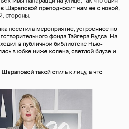
ъективы папарацци на улице, так что один
ов Шараповой преподносит нам ее с новой,
й, стороны.
нка посетила мероприятие, устроенное по
готворительного фонда Тайгера Вудса. На
оходил в публичной библиотеке Нью-
ась в юбке ниже колена, светлой блузе и
Шараповой такой стиль к лицу, а что