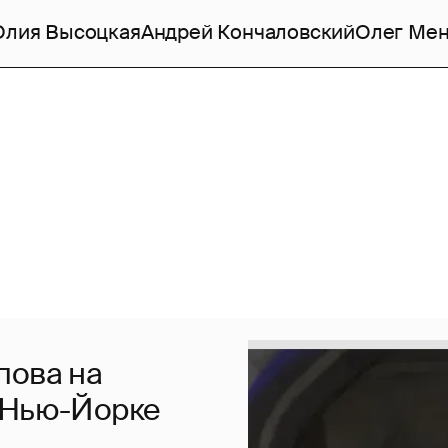
лия Высоцкая
Андрей Кончаловский
Олег Ме
пова на
 Нью-Йорке