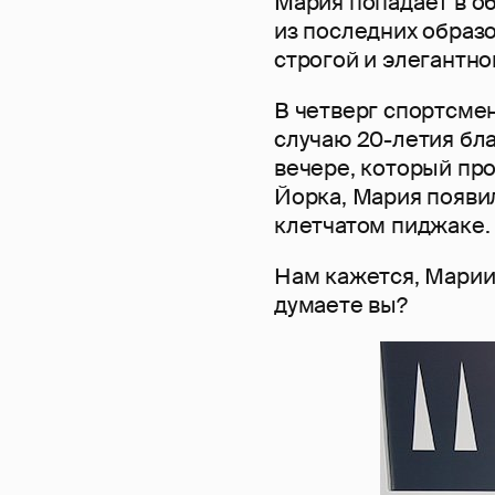
Мария попадает в об
из последних образ
строгой и элегантно
В четверг спортсме
случаю 20-летия бла
вечере, который пр
Йорка, Мария появил
клетчатом пиджаке.
Нам кажется, Марии 
думаете вы?