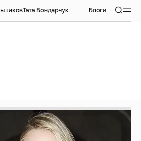
ньшиков
Тата Бондарчук
Блоги