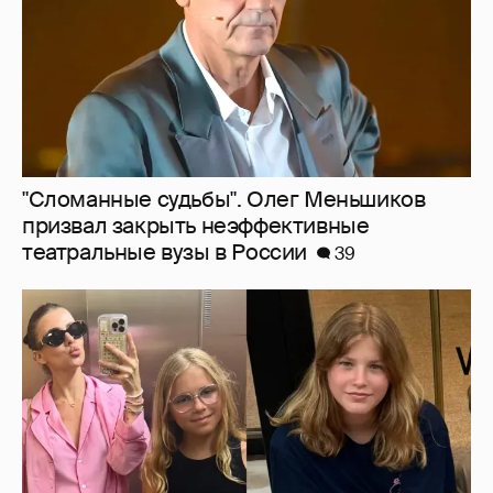
Внучки Светланы и Фёдора Бондарчук
отдыхают в Испании с матерью и братьями
32