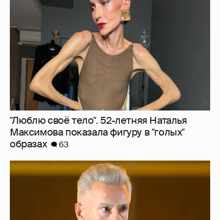
Максимова показала фигуру в "голых"
образах
63
"Сломанные судьбы". Олег Меньшиков
призвал закрыть неэффективные
театральные вузы в России
39