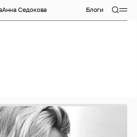
в
Анна Седокова
Блоги