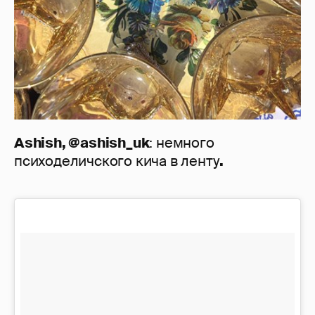
Ashish, @ashish_uk
: немного
психоделичского кича в ленту
.