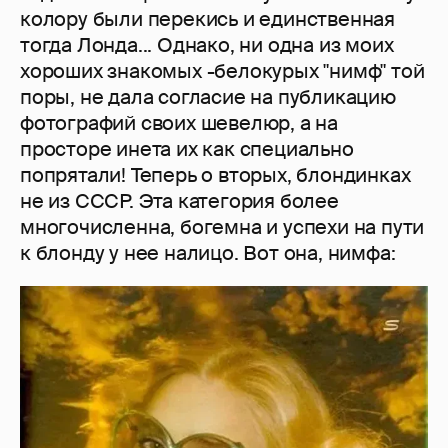
колору были перекись и единственная
тогда Лонда... Однако, ни одна из моих
хороших знакомых -белокурых "нимф" той
поры, не дала согласие на публикацию
фотографий своих шевелюр, а на
просторе инета их как специально
попрятали! Теперь о вторых, блондинках
не из СССР. Эта категория более
многочисленна, богемна и успехи на пути
к блонду у нее налицо. Вот она, нимфа: