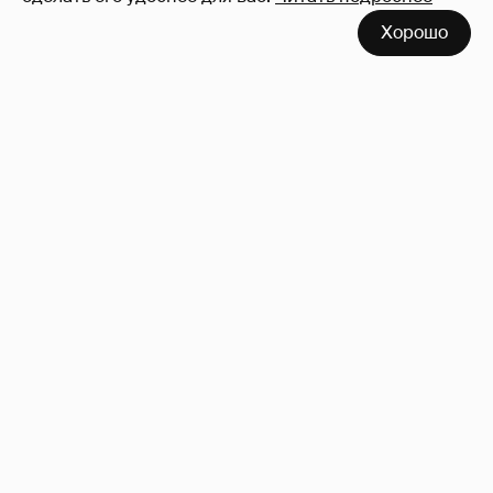
Хорошо
"Она постоянно говорила о дворце". Марта
Стюарт рассказала, как Меган Маркл
хвасталась встречей с королём Карлом III
11