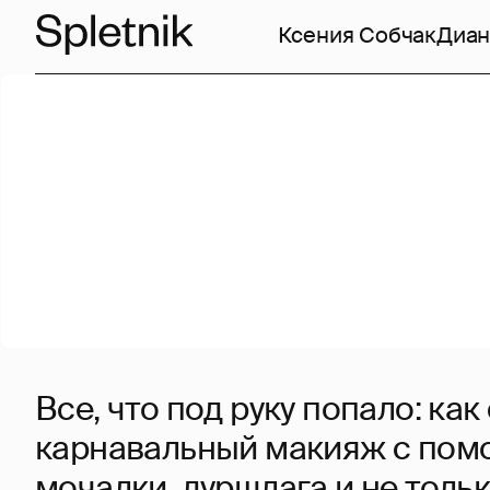
Ксения Собчак
Диан
Все, что под руку попало: как
карнавальный макияж с пом
мочалки, дуршлага и не толь