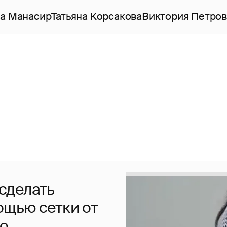
а Манасир
Татьяна Корсакова
Виктория Петров
 сделать
ощью сетки от
ко