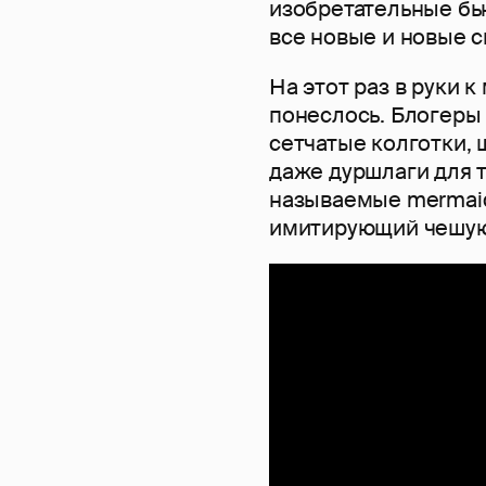
изобретательные бь
все новые и новые с
На этот раз в руки к
понеслось. Блогеры 
сетчатые колготки, 
даже дуршлаги для т
называемые mermaid
имитирующий чешую