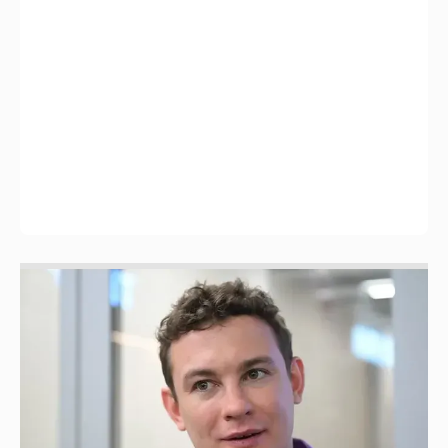
Никита Кологривый высказался насчёт
ИИ
1