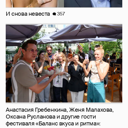
Рублёвские дочки
187