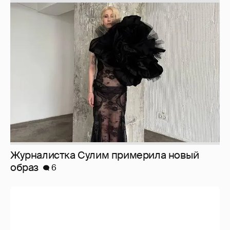
Журналистка Сулим примерила новый
образ
6
И снова невеста
357