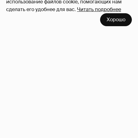
использование файлов cookie, помогающих нам
оставлять комментарии
сделать его удобнее для вас.
Читать подробнее
Хорошо
53-летний брат Анджелины Джоли
совершил каминг-аут* после развода с
женой
65