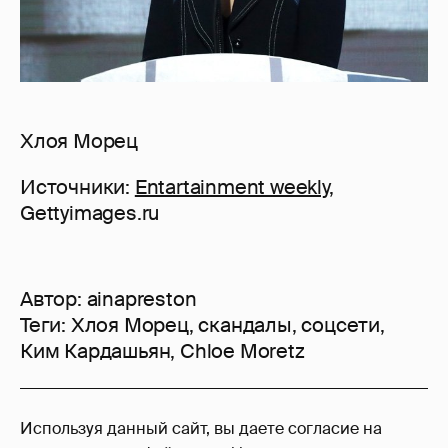
Хлоя Морец
Источники:
Entartainment weekly
,
Gettyimages.ru
Автор:
ainapreston
Теги:
Хлоя Морец
,
скандалы
,
соцсети
,
Ким Кардашьян
,
Chloe Moretz
181
Используя данный сайт, вы даете согласие на
Войдите в аккаунт
, чтобы читать и