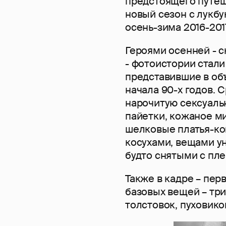
предстоящего путеш
новый сезон с лукбу
осень-зима 2016-2017
Героями осенней - с
- фотоистории стали
представившие в объ
начала 90-х годов. 
нарочитую сексуаль
пайетки, кожаное м
шелковые платья-к
косухами, вещами у
будто снятыми с пл
Также в кадре – пер
базовых вещей – тр
толстовок, пуховиков