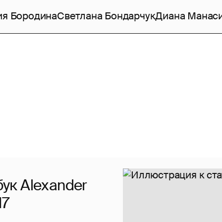
ия Бородина
Светлана Бондарчук
Диана Манас
бук Alexander
17