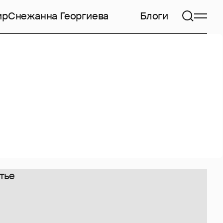
ир
Снежанна Георгиева
Блоги