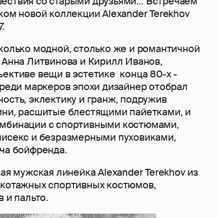
ествия со старыми друзьями… Встречаем
ком новой коллекции Alexander Terekhov
.
колько модной, столько же и романтичной
 Анна Литвинова и Кирилл Иванов,
ективе вещи в эстетике конца 80-х -
Среди маркеров эпохи дизайнер отобрал
ность, эклектику и гранж, подружив
ини, расшитые блестящими пайетками, и
омбинации с спортивными костюмами,
нисекс и безразмерными пуховиками,
еча бойфренда.
вая мужская линейка Alexander Terekhov из
икотажных спортивных костюмов,
 и пальто.