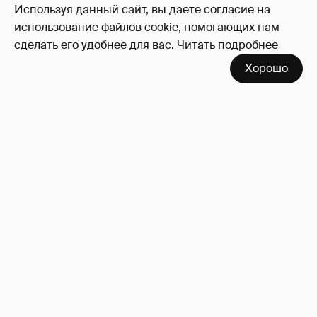
Используя данный сайт, вы даете согласие на
использование файлов cookie, помогающих нам
сделать его удобнее для вас.
Читать подробнее
Хорошо
"Невероятный идиотизм". Иноагент
Зинаида Пронченко раскритиковала
создателей "Колобка"
2