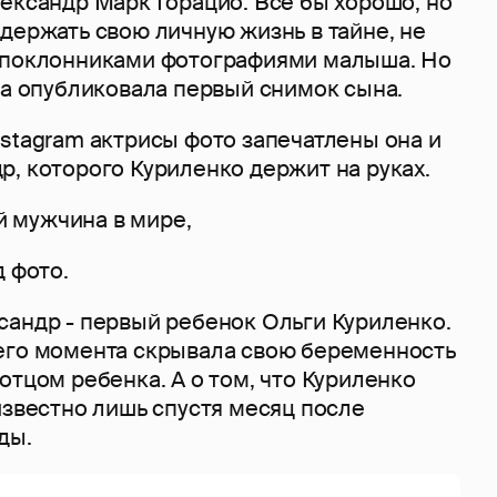
ександр Марк Горацио. Все бы хорошо, но
держать свою личную жизнь в тайне, не
 поклонниками фотографиями малыша. Но
га опубликовала первый снимок сына.
stagram актрисы фото запечатлены она и
, которого Куриленко держит на руках.
 мужчина в мире,
д фото.
сандр - первый ребенок Ольги Куриленко.
его момента скрывала свою беременность
отцом ребенка. А о том, что Куриленко
известно лишь спустя месяц после
ды.