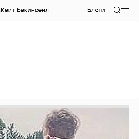
в
Кейт Бекинсейл
Блоги