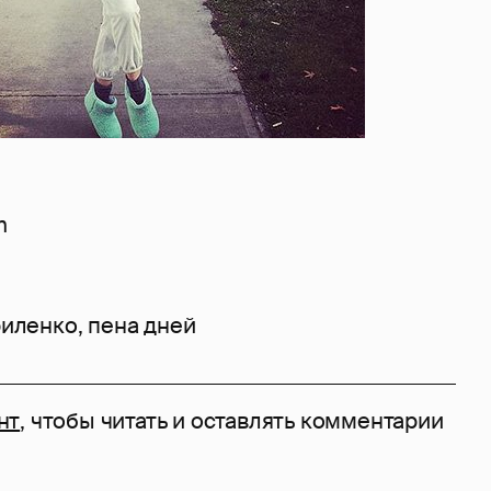
m
риленко
,
пена дней
нт
, чтобы читать и оставлять комментарии