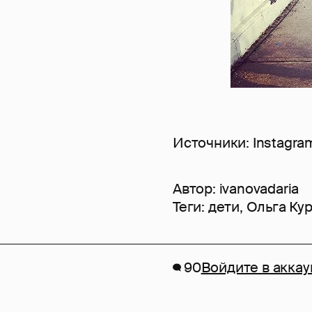
Источники: Instagra
Автор:
ivanovadaria
Теги:
дети
,
Ольга Ку
90
Войдите в аккау