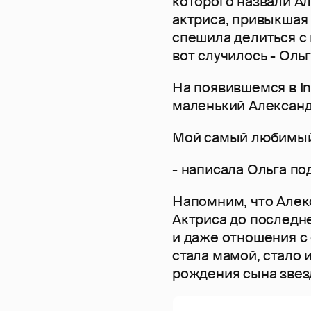
которого назвали Ал
актриса, привыкшая 
спешила делиться с
вот случилось - Оль
На появившемся в In
маленький Александр
Мой самый любимый
- написала Ольга по
Напомним, что Алек
Актриса до последн
и даже отношения с 
стала мамой, стало 
рождения сына звез