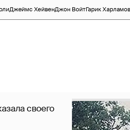
оли
Джеймс Хейвен
Джон Войт
Гарик Харламо
казала своего