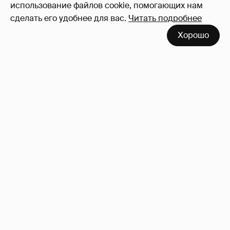
использование файлов cookie, помогающих нам
сделать его удобнее для вас.
Читать подробнее
Хорошо
Где и как отдыхают Ксения Собчак с
сыном, Тина Канделаки, Рената Литвинова
и экс-возлюбленные олигархов
105