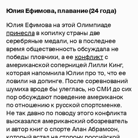
Юлия Ефимова, плавание (24 года)
Юлия Ефимова на этой Олимпиаде
принесла
в копилку страны две
серебряные медали, но в последнее
время общественность обсуждала не
победы пловчихи, а ее
конфликт
с
американской соперницей Лилли Кинг,
которая напомнила Юлии про то, что ее
ловили на допинге. После соревнований
шумиха вроде бы улеглась, но СМИ до сих
пор обсуждают поведение американок
по отношению к русской спортсменке.
Не так давно по поводу этого конфликта
высказался американский обозреватель
и автор книг о спорте Алан Абрамсон,
который встал на сторону российской