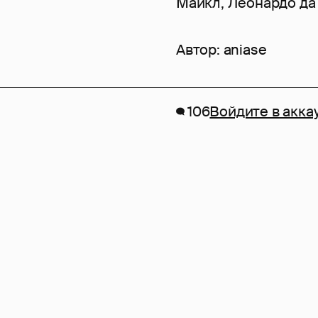
Майкл, Леонардо да 
Автор:
aniase
106
Войдите в акка