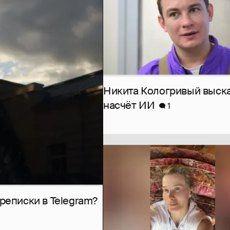
Никита Кологривый выск
насчёт ИИ
1
рeписки в Telegram?