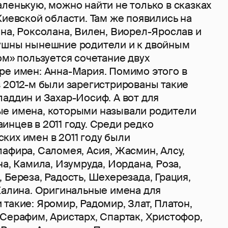
ленькую, можно найти не только в сказках
Киевской области. Там же появились на
на, Роксолана, Вилен, Виорел-Ярослав и
ушны нынешние родители и к двойным
ом» пользуется сочетание двух
ре имен: Анна-Мария. Помимо этого в
в 2012-м были зарегистрированы такие
аддин и Захар-Иосиф. А вот для
е имена, которыми называли родители
нцев в 2011 году. Среди редко
ких имен в 2011 году были
афира, Саломея, Асия, Жасмин, Алсу,
на, Камила, Изумруда, Иордана, Роза,
 Береза, Радость, Шехерезада, Грация,
 Калина. Оригинальные имена для
такие: Яромир, Радомир, Злат, Платон,
Серафим, Аристарх, Спартак, Христофор,