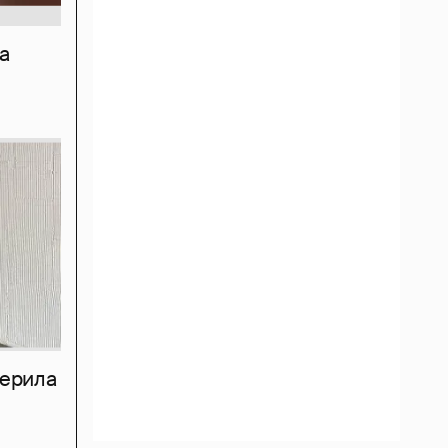
а
мерила