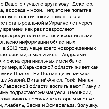
то Вашего лучшего друга зовут Декстер,
, а соседа – Ясон. Нет, это не попытка
 полуфантастический роман. Такая
ет стать реальной в Украине лет через
му времени как раз повзрослеют
торых родители отметили креативными
Согласно информации областных
, в 2012 году чаще всего новорожденных
астасиями, а мальчиков – Андреями.
 и очень оригинальных имен было
пример, в Харьковской области живет как
ький Платон. На Полтавщине пачкают
шу Азарий, Виталий-Ангел, Граф, Милан,
Во Львовской области воспитывают Риану и
ыму подрастают Эммануела, Деонисий,
 компанию в песочнице которым вполне
н, Анабель, Весна и Эсмеральда. Золушку,