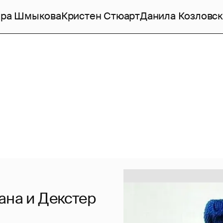
ара Шмыкова
Кристен Стюарт
Данила Козловс
ана и Декстер