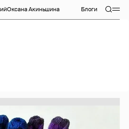
кий
Оксана Акиньшина
Блоги