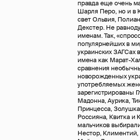
правда еще очень ма
Шарля Перо, но и в 
свет Ольвия, Полиан
Декстер. Не равнод
именам. Так, «спрос
популярнейших в ми
украинских ЗАГСах 
имена как Марат-Хал
сравнения необычны
новорожденных украи
употребляемых женс
зарегистрированы Гл
Мадонна, Аурика, Ти
Принцесса, Золушка,
Россияна, Квитка и
мальчиков выбирали 
Нестор, Климентий, 