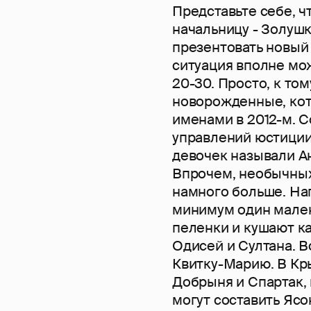
Представьте себе, ч
начальницу - Золушка
презентовать новый
ситуация вполне мож
20-30. Просто, к то
новорожденные, ко
именами в 2012-м. 
управлений юстиции
девочек называли Ан
Впрочем, необычных
намного больше. На
минимум один мален
пеленки и кушают ка
Одисей и Султана. 
Квитку-Марию. В Кр
Добрыня и Спартак,
могут составить Ясо