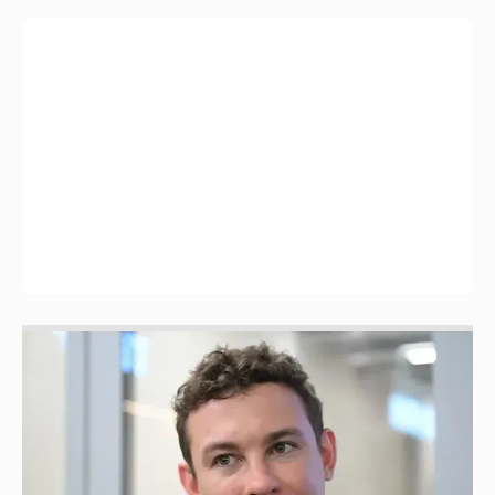
Никита Кологривый высказался насчёт
ИИ
1