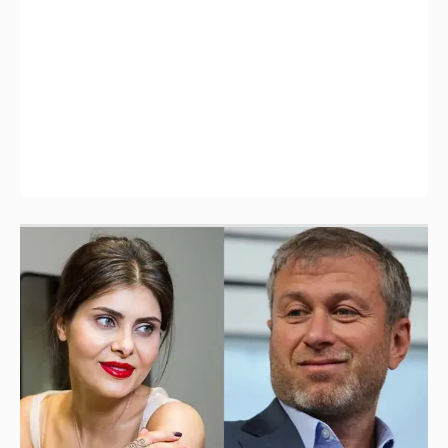
И снова невеста
357
Рублёвские дочки
187