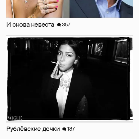
Неужели правда?
143