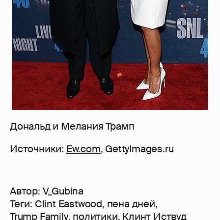
Дональд и Мелания Трамп
Источники:
Ew.com
, GettyImages.ru
Автор:
V_Gubina
Теги:
Clint Eastwood
,
пена дней
,
Trump Family
,
политики
,
Клинт Иствуд