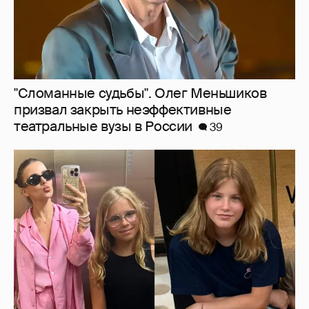
Внучки Светланы и Фёдора Бондарчук
отдыхают в Испании с матерью и братьями
32