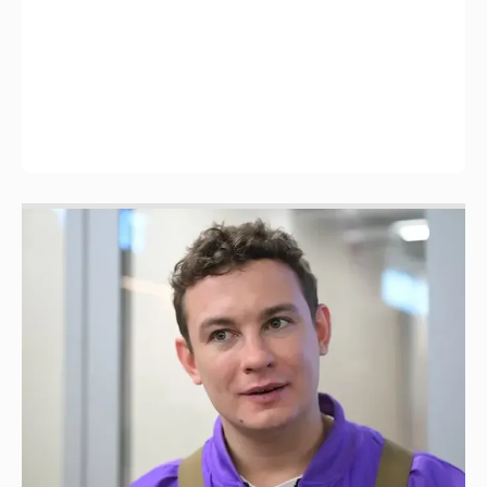
Никита Кологривый высказался насчёт
ИИ
1