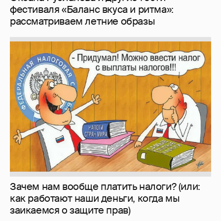
И снова невеста
357