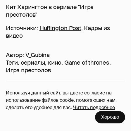
Кит Харингтон в сериале "Игра
престолов"
Источники:
Huffington Post
, Кадры из
видео
Автор:
V_Gubina
Теги:
сериалы
,
кино
,
Game of thrones
,
Игра престолов
19
Используя данный сайт, вы даете согласие на
Войдите в аккаунт
, чтобы читать и
использование файлов cookie, помогающих нам
оставлять комментарии
сделать его удобнее для вас.
Читать подробнее
Хорошо