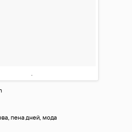
m
ова
,
пена дней
,
мода