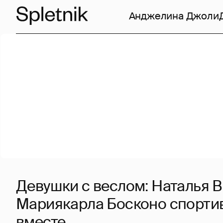
Анджелина Джоли
Девушки с веслом: Наталья 
Мариякарла Босконо спорти
вместе