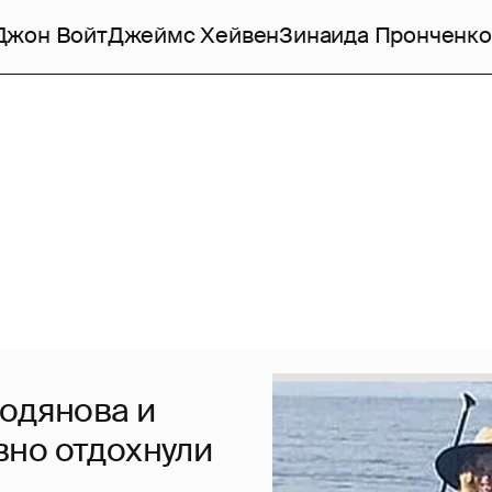
Джон Войт
Джеймс Хейвен
Зинаида Пронченко
Водянова и
вно отдохнули