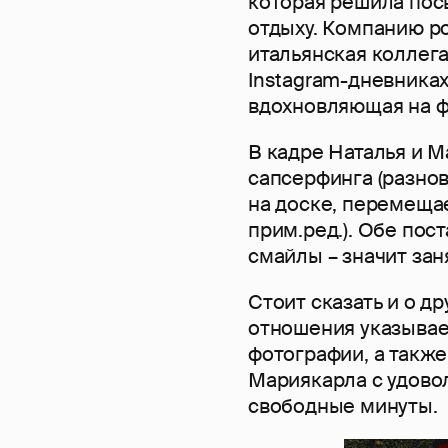
которая решила пос
отдыху. Компанию р
итальянская коллега
Instagram-дневника
вдохновляющая на ф
В кадре Наталья и М
сапсерфинга (разнов
на доске, перемеща
прим.ред.). Обе пос
смайлы – значит зан
Стоит сказать и о д
отношения указывает
фотографии, а также
Мариякарла с удово
свободные минуты.