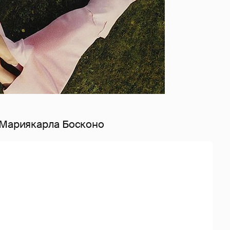
 Мариякарла Босконо