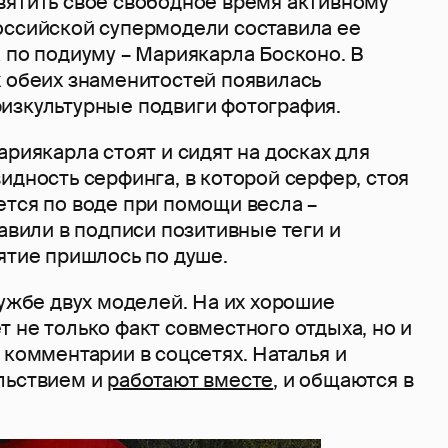
вятить свое свободное время активному
оссийской супермодели составила ее
 по подиуму – Мариякарла Босконо. В
х обеих знаменитостей появилась
изкультурные подвиги фотография.
ариякарла стоят и сидят на досках для
идность серфинга, в которой серфер, стоя
ется по воде при помощи весла –
тавили в подписи позитивные теги и
ятие пришлось по душе.
ружбе двух моделей. На их хорошие
 не только факт совместного отдыха, но и
 комментарии в соцсетях. Наталья и
льствием и
работают вместе
, и общаются в