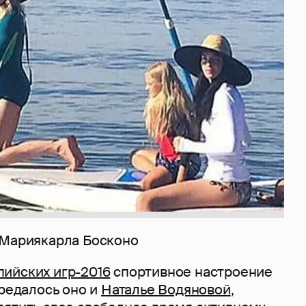
 Мариякарла Босконо
ийских игр-2016
спортивное настроение
ередалось оно и
Наталье Водяновой
,