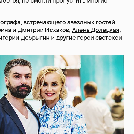
умеется, не смогли пропустить многие
тографа, встречающего звездных гостей,
рина и Дмитрий Исхаков,
Алена Долецкая
,
игорий Добрыгин и другие герои светской