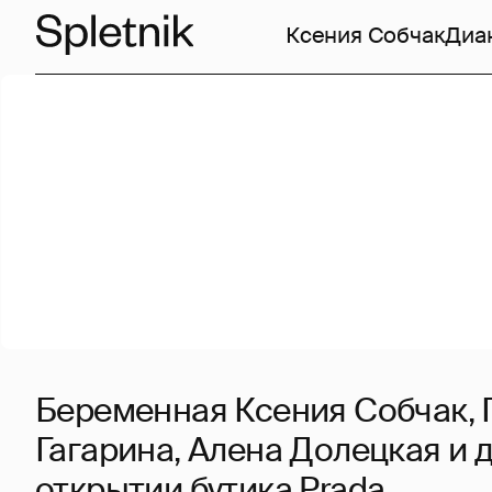
Ксения Собчак
Диа
Беременная Ксения Собчак,
Гагарина, Алена Долецкая и д
открытии бутика Prada