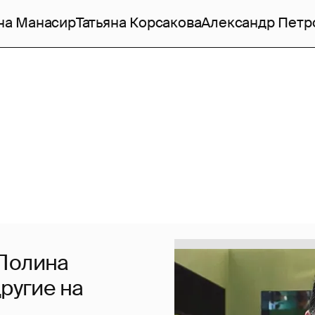
на Манасир
Татьяна Корсакова
Александр Петр
 Полина
ругие на