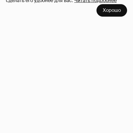
сделать его удобнее для вас.
Читать подробнее
Хорошо
53-летний брат Анджелины Джоли
совершил каминг-аут* после развода с
женой
65