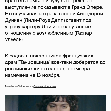
братьев Люмьер и Тулуз-Лотрека, ее
выступление показывают в Гранд Опере.
Но случайная встреча с юной Айседорой
Дункан (Лили-Роуз Депп) ставит под
угрозу карьеру Лои и ее запутанные
отношения с возлюбленным (Гаспар
Ульель).
К радости поклонников французских
драм "Танцовщица" все-таки доберется до
российских кинотеатров, премьера
намечена на 13 ноября.
Toute l'actu Cinéma est sur
Commeaucinema.com