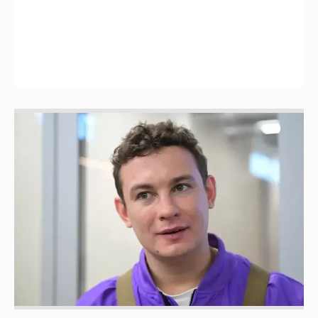
Никита Кологривый высказался насчёт
ИИ
1