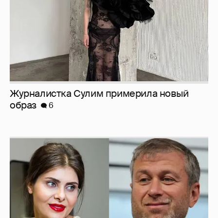
И снова невеста
357