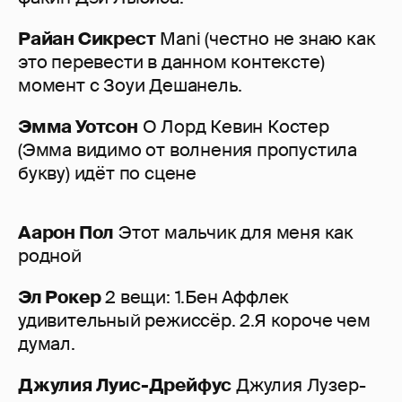
Райан Сикрест
Mani (честно не знаю как
это перевести в данном контексте)
момент с Зоуи Дешанель.
Эмма Уотсон
О Лорд Кевин Костер
(Эмма видимо от волнения пропустила
букву) идёт по сцене
Аарон Пол
Этот мальчик для меня как
родной
Эл Рокер
2 вещи: 1.Бен Аффлек
удивительный режиссёр. 2.Я короче чем
думал.
Джулия Луис-Дрейфус
Джулия Лузер-