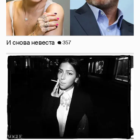
Рублёвские дочки
187