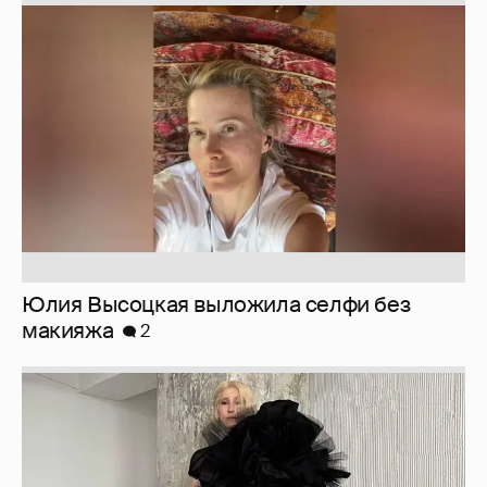
Юлия Высоцкая выложила селфи без
макияжа
2
Журналистка Сулим примерила новый
образ
6