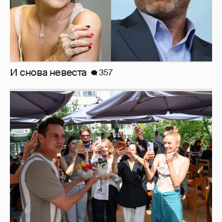
Анастасия Гребенкина, Женя Малахова,
Оксана Русланова и другие гости
фестиваля «Баланс вкуса и ритма»:
рассматриваем летние образы