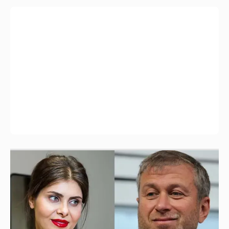
И снова невеста
357