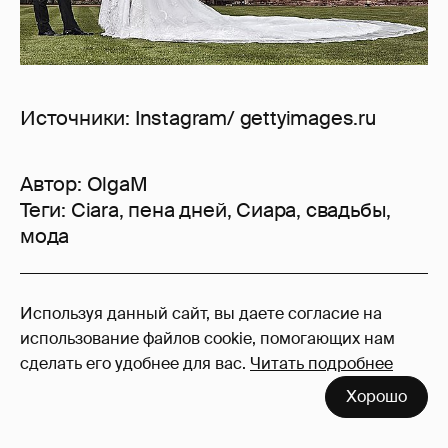
Источники: Instagram/ gettyimages.ru
Автор:
OlgaM
Теги:
Ciara
,
пена дней
,
Сиара
,
свадьбы
,
мода
8
Используя данный сайт, вы даете согласие на
Войдите в аккаунт
, чтобы читать и
использование файлов cookie, помогающих нам
оставлять комментарии
сделать его удобнее для вас.
Читать подробнее
Хорошо