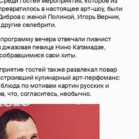
Среди гостей мероприятия, которое из
превратилось в настоящее арт-шоу, были
ибров с женой Полиной, Игорь Верник,
 другие селебрити.
 программу вечера отвечали пианист
 джазовая певица Нино Катамадзе,
собравшимися свои хиты.
риятие гостей также развлекал повар
устроивший кулинарный арт-перфоманс:
 блюда по мотивам картин русских и
, что, согласитесь, необычно.