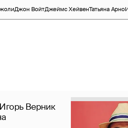
Джоли
Джон Войт
Джеймс Хейвен
Татьяна Арно
 Игорь Верник
на