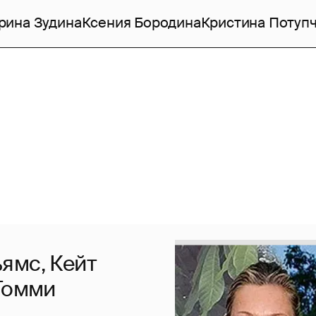
рина Зудина
Ксения Бородина
Кристина Потуп
ямс, Кейт
 Томми