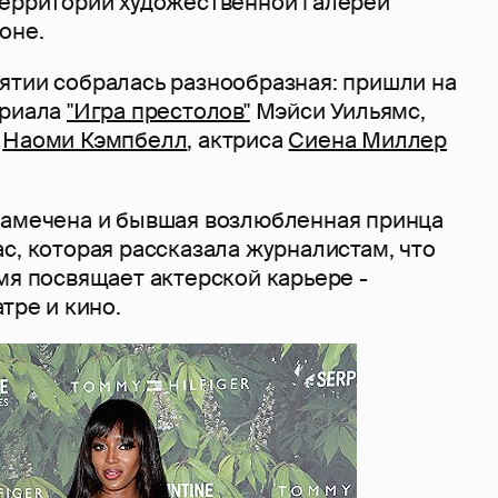
территории художественной галереи
оне.
ятии собралась разнообразная: пришли на
ериала
"Игра престолов"
Мэйси Уильямс,
и
Наоми Кэмпбелл
, актриса
Сиена Миллер
замечена и бывшая возлюбленная принца
с, которая рассказала журналистам, что
мя посвящает актерской карьере -
тре и кино.