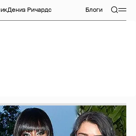
чик
Дениз Ричардс
Блоги