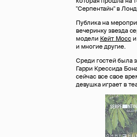
которая прошла на 
"Серпентайн" в Лонд
Публика на меропри
вечеринку звезда с
модели
Кейт Мосс
и многие другие.
Среди гостей была 
Гарри Крессида Бона
сейчас все свое вре
девушка играет в теа