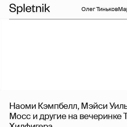
Олег Тиньков
Ма
Наоми Кэмпбелл, Мэйси Уиль
Мосс и другие на вечеринке
Хилфигера