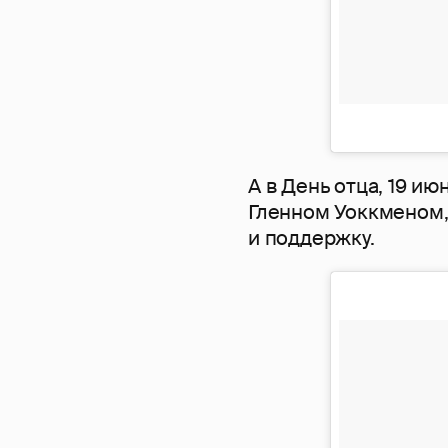
А в День отца, 19 и
Гленном Уоккменом,
и поддержку.