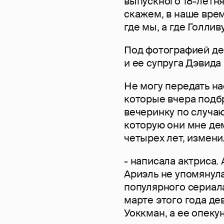
выпускного 18-летня
скажем, в наше вре
где мы, а где Голлив
Под фотографией де
и ее супруга Дэвида 
Не могу передать на
которые вчера подб
вечеринку по случаю
которую они мне де
четырех лет, измени
- написала актриса.
Ариэль не упомянула
популярного сериал
марте этого года д
Уоккман, а ее опеку