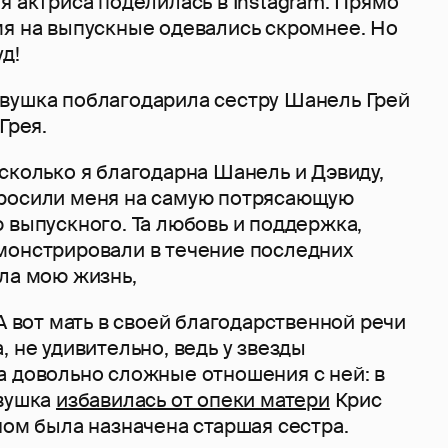
я актриса поделилась в Instagram. Прямо
мя на выпускные одевались скромнее. Но
уд!
вушка поблагодарила сестру Шанель Грей
Грея.
сколько я благодарна Шанель и Дэвиду,
росили меня на самую потрясающую
 выпускного. Та любовь и поддержка,
монстрировали в течение последних
ла мою жизнь,
 А вот мать в своей благодарственной речи
, не удивительно, ведь у звезды
а довольно сложные отношения с ней: в
евушка
избавилась от опеки матери
Крис
ном была назначена старшая сестра.