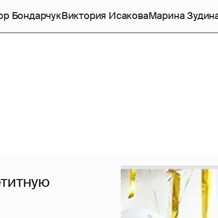
ор Бондарчук
Виктория Исакова
Марина Зудин
етитную