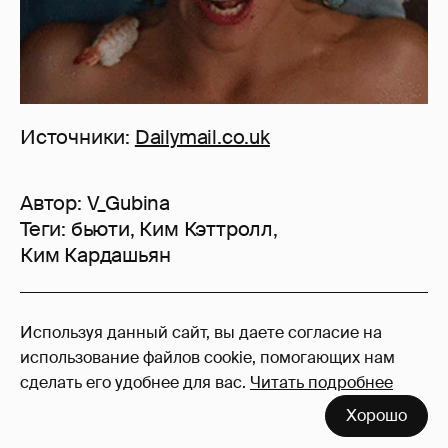
Источники:
Dailymail.co.uk
Автор:
V_Gubina
Теги:
бьюти
,
Ким Кэттролл
,
Ким Кардашьян
19
Используя данный сайт, вы даете согласие на
Войдите в аккаунт
, чтобы читать и
использование файлов cookie, помогающих нам
оставлять комментарии
сделать его удобнее для вас.
Читать подробнее
Хорошо