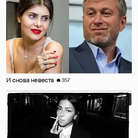
И снова невеста
357