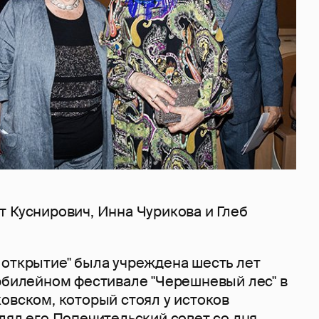
т Куснирович, Инна Чурикова и Глеб
 открытие" была учреждена шесть лет
 юбилейном фестивале "Черешневый лес" в
овском, который стоял у истоков
лял его Попечительский совет со дня