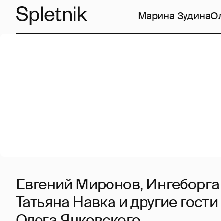
Марина Зудина
Ол
Евгений Миронов, Ингеборга
Татьяна Навка и другие гост
Олега Янковского