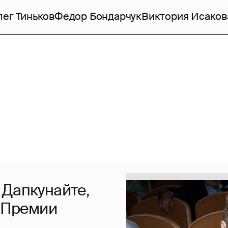
ег Тиньков
Федор Бондарчук
Виктория Исаков
 Дапкунайте,
и Премии