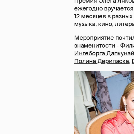
Премия Олега Янковс
ежегодно вручается
12 месяцев в разных 
музыка, кино, литер
Мероприятие почтил
знаменитости - Фил
Ингеборга Дапкунай
Полина Дерипаска
,