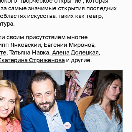
кого "Творческое открытие", которая
 за самые значимые открытия последних
областях искусства, таких как театр,
атура.
и своим присутствием многие
ипп Янковский, Евгений Миронов,
те
, Татьяна Навка,
Алена Долецкая
,
Екатерина Стриженова
и другие.