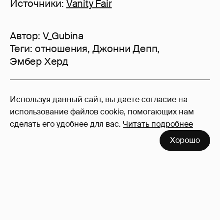
Источники:
Vanity Fair
Автор:
V_Gubina
Теги:
отношения
,
Джонни Депп
,
Эмбер Херд
92
Используя данный сайт, вы даете согласие на
Войдите в аккаунт
, чтобы читать и
использование файлов cookie, помогающих нам
оставлять комментарии
сделать его удобнее для вас.
Читать подробнее
Хорошо