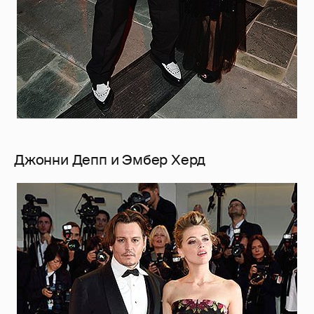
Джонни Депп и Эмбер Херд