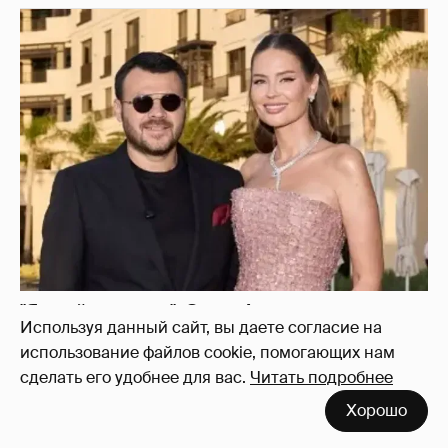
"Я твой подарок". Эмин Агаларов
поздравил с днём рождения жену Алёну
Гаврилову
19
Используя данный сайт, вы даете согласие на
использование файлов cookie, помогающих нам
сделать его удобнее для вас.
Читать подробнее
Хорошо
Олесю Иванченко раскритиковали за