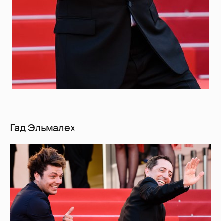
Гад Эльмалех