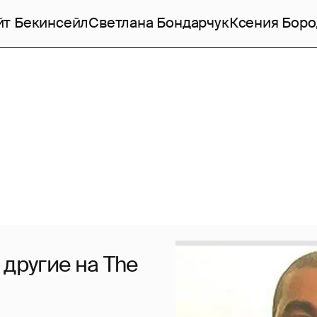
йт Бекинсейл
Светлана Бондарчук
Ксения Боро
 другие на The