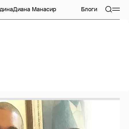
дина
Диана Манасир
Блоги