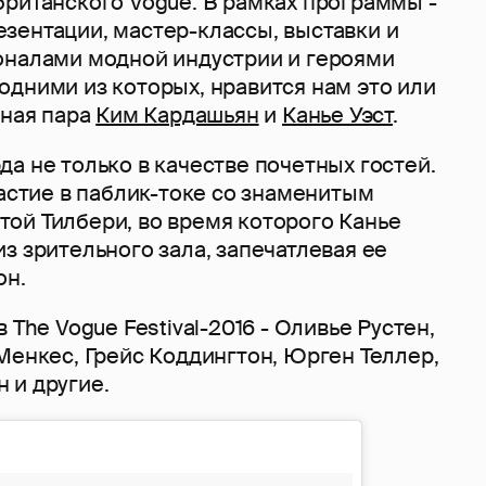
британского Vogue. В рамках программы -
зентации, мастер-классы, выставки и
оналами модной индустрии и героями
одними из которых, нравится нам это или
дная пара
Ким Кардашьян
и
Канье Уэст
.
а не только в качестве почетных гостей.
частие в паблик-токе со знаменитым
ой Тилбери, во время которого Канье
з зрительного зала, запечатлевая ее
он.
 The Vogue Festival-2016 - Оливье Рустен,
Менкес, Грейс Коддингтон, Юрген Теллер,
 и другие.