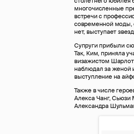
столетнего юбилея 
многочисленные пре
встречи с професси
современной моды, 
нет, выступает звез
Супруги прибыли сюд
Так, Ким, приняла у
визажистом Шарлотт
наблюдал за женой и
выступление на айф
Также в числе героев
Алекса Чанг, Сьюзи 
Александра Шульман