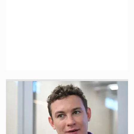
Никита Кологривый высказался насчёт
ИИ
1