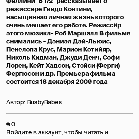
Феллини "8 1/2" рассказывает о
режиссере Гвидо Контини,
насыщенная личная жизнь которого
очень мешает его работе. Режиссёр
этого мюзикл- Роб Маршалл В фильме
снимались - Дэниэл Дэй-Льюис,
Пенелопа Крус, Марион Котийяр,
Николь Кидман, Джуди Денч, Софи
Лорен, Кейт Хадсон, Стэйси (Ферги)
Фергюсон и др. Премьера фильма
состоится 18 декабря 2009 года
Автор:
BusbyBabes
0
Войдите в аккаунт
, чтобы читать и