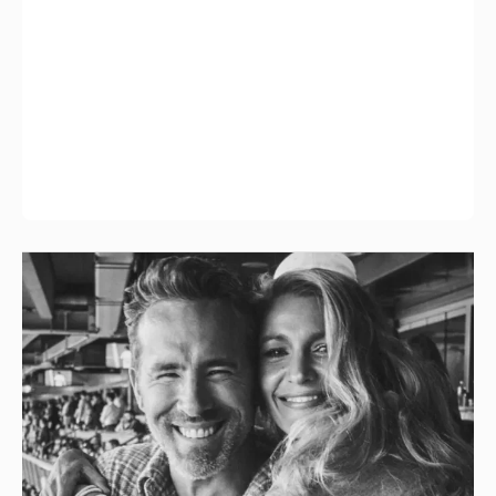
Блейк Лайвли и Райан Рейнольдс
посетили футбольный матч
1