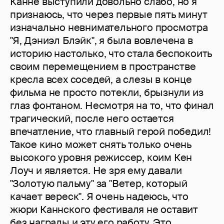
Канне выступили довольно слабо, но я
признаюсь, что через первые пять минут
изначально невнимательного просмотра
"Я, Дэниэл Блэйк", я была вовлечена в
историю настолько, что стала беспокоить
своим перемещением в пространстве
кресла всех соседей, а слезы в конце
фильма не просто потекли, брызнули из
глаз фонтаном. Несмотря на то, что финал
трагический, после него остается
впечатление, что главный герой победил!
Такое кино может снять только очень
высокого уровня режиссер, коим Кен
Лоуч и является. Не зря ему давали
"Золотую пальму" за "Ветер, который
качает вереск". Я очень надеюсь, что
жюри Каннского фестиваля не оставит
без награды и эту его работу. Это